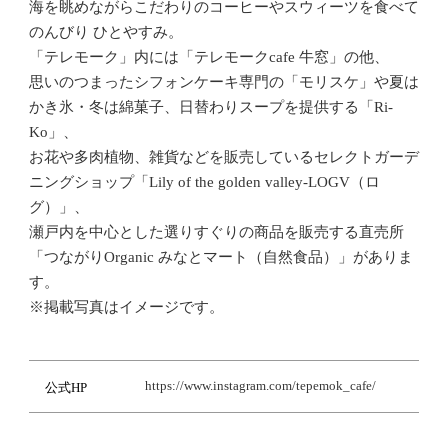
海を眺めながらこだわりのコーヒーやスウィーツを食べて
のんびり ひとやすみ。
「テレモーク」内には「テレモークcafe 牛窓」の他、
思いのつまったシフォンケーキ専門の「モリスケ」や夏は
かき氷・冬は綿菓子、日替わりスープを提供する「Ri-
Ko」、
お花や多肉植物、雑貨などを販売しているセレクトガーデ
ニングショップ「Lily of the golden valley-LOGV（ロ
グ）」、
瀬戸内を中心とした選りすぐりの商品を販売する直売所
「つながりOrganic みなとマート（自然食品）」がありま
す。
※掲載写真はイメージです。
https://www.instagram.com/tepemok_cafe/
公式HP